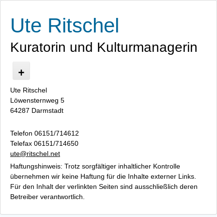
Ute Ritschel
Kuratorin und Kulturmanagerin
Start
Ute Ritschel
Löwensternweg 5
Presse
64287 Darmstadt
Finland Wild Food
Fruga Food and Fruga Food Table
Telefon 06151/714612
Lebenslauf
Telefax 06151/714650
Datenschutz
ute@ritschel.net
Kontakt / Impressum
Haftungshinweis: Trotz sorgfältiger inhaltlicher Kontrolle
übernehmen wir keine Haftung für die Inhalte externer Links.
Für den Inhalt der verlinkten Seiten sind ausschließlich deren
Betreiber verantwortlich.